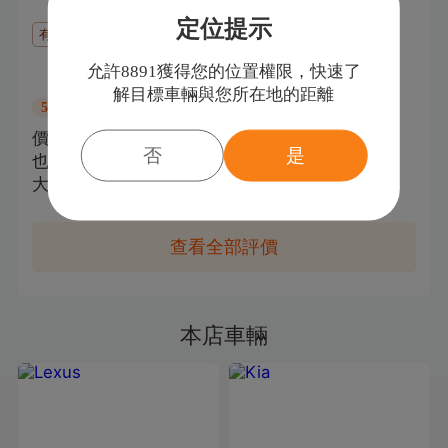
定位提示
有圖片
1
允許8891獲得您的位置權限，快速了
8891user
過戶登記
解目標車輛與您所在地的距離
購車：
Peugeot
307
5.0
分
價格很公道, 很熱心負責, 承諾買家的部分
否
是
也都做到!服務也真的很好,不論日夜,晴天
大雨都服務到家!推薦!
查看全部評價
本店車輛