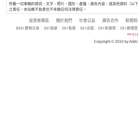
所載一切車輛的資訊、文字、照片、圖形、產權、廣告內容、或其他資料（以
之責任，本站概不負責也不承擔任何法律責任。
投資者專區
關於我們
社會公益
廣告合作
新聞剪
8591寶物交易
591租屋
591售屋
591店面
591新建案
591實價
5
Copyright © 2010 by Addcn