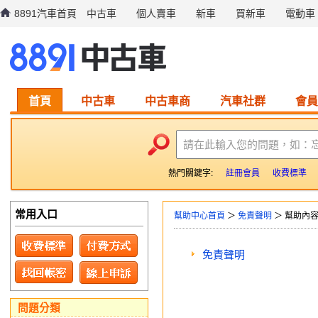
8891汽車首頁
中古車
個人賣車
新車
買新車
電動車
首頁
中古車
中古車商
汽車社群
會員
請在此輸入您的問題，如：
熱門關鍵字:
註冊會員
收費標準
常用入口
幫助中心首頁
＞
免責聲明
＞ 幫助內
免責聲明
問題分類