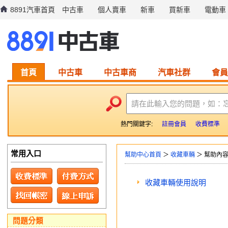
8891汽車首頁
中古車
個人賣車
新車
買新車
電動車
首頁
中古車
中古車商
汽車社群
會員
請在此輸入您的問題，如：
熱門關鍵字:
註冊會員
收費標準
常用入口
幫助中心首頁
＞
收藏車輛
＞ 幫助內
收藏車輛使用說明
問題分類