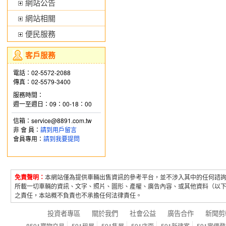
網站公告
網站相關
便民服務
客戶服務
電話：02-5572-2088
傳真：02-5579-3400
服務時間：
週一至週日：09：00-18：00
信箱：service@8891.com.tw
非 會 員：
請到用戶留言
會員專用：
請到我要提問
免責聲明：
本網站僅為提供車輛出售資訊的參考平台，並不涉入其中的任何諮
所載一切車輛的資訊、文字、照片、圖形、產權、廣告內容、或其他資料（以
之責任，本站概不負責也不承擔任何法律責任。
投資者專區
關於我們
社會公益
廣告合作
新聞剪
8591寶物交易
591租屋
591售屋
591店面
591新建案
591實價