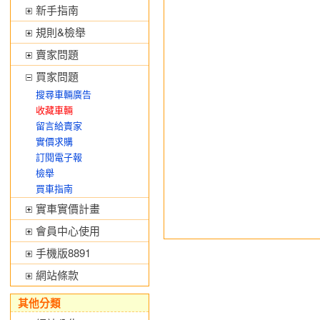
新手指南
規則&檢舉
賣家問題
買家問題
搜尋車輛廣告
收藏車輛
留言給賣家
實價求購
訂閱電子報
檢舉
買車指南
實車實價計畫
會員中心使用
手機版8891
網站條款
其他分類