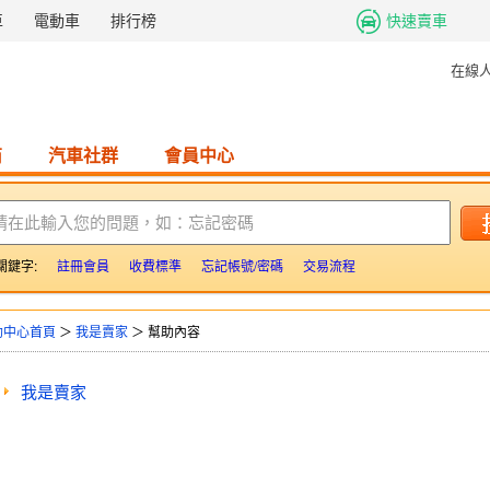
車
電動車
排行榜
快速賣車
在線
商
汽車社群
會員中心
請在此輸入您的問題，如：忘記密碼
關鍵字:
註冊會員
收費標準
忘記帳號/密碼
交易流程
助中心首頁
＞
我是賣家
＞ 幫助內容
我是賣家