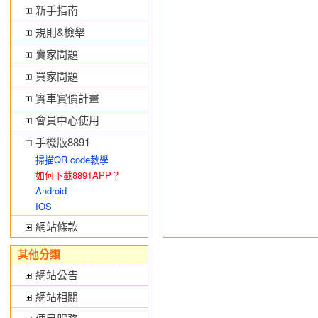
新手指南
規則&檢舉
賣家問題
買家問題
實車實價計畫
會員中心使用
手機版8891
掃描QR code教學
如何下載8891APP？
Android
IOS
網站條款
其他分類
網站公告
網站相關