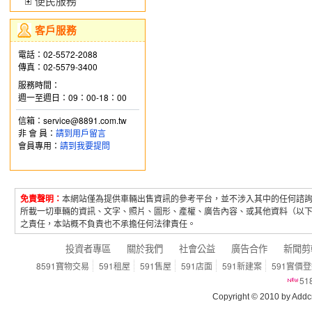
便民服務
客戶服務
電話：02-5572-2088
傳真：02-5579-3400
服務時間：
週一至週日：09：00-18：00
信箱：service@8891.com.tw
非 會 員：
請到用戶留言
會員專用：
請到我要提問
免責聲明：
本網站僅為提供車輛出售資訊的參考平台，並不涉入其中的任何諮
所載一切車輛的資訊、文字、照片、圖形、產權、廣告內容、或其他資料（以
之責任，本站概不負責也不承擔任何法律責任。
投資者專區
關於我們
社會公益
廣告合作
新聞剪
8591寶物交易
591租屋
591售屋
591店面
591新建案
591實價
5
Copyright © 2010 by Addcn