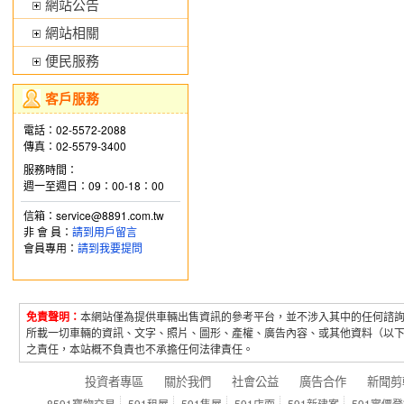
網站公告
網站相關
便民服務
客戶服務
電話：02-5572-2088
傳真：02-5579-3400
服務時間：
週一至週日：09：00-18：00
信箱：service@8891.com.tw
非 會 員：
請到用戶留言
會員專用：
請到我要提問
免責聲明：
本網站僅為提供車輛出售資訊的參考平台，並不涉入其中的任何諮
所載一切車輛的資訊、文字、照片、圖形、產權、廣告內容、或其他資料（以
之責任，本站概不負責也不承擔任何法律責任。
投資者專區
關於我們
社會公益
廣告合作
新聞剪
8591寶物交易
591租屋
591售屋
591店面
591新建案
591實價