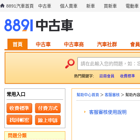
8891汽車首頁
中古車
個人賣車
新車
買新車
電動車
首頁
中古車
中古車商
汽車社群
會員
請在此輸入您的問題，如：
熱門關鍵字:
註冊會員
收費標準
常用入口
幫助中心首頁
＞
客服審核
＞ 幫助內
客服審核使用說明
問題分類