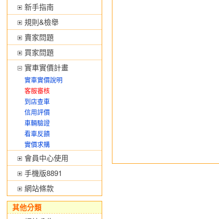
新手指南
規則&檢舉
賣家問題
買家問題
實車實價計畫
實車實價說明
客服審核
到店查車
信用評價
車輛驗證
看車反饋
實價求購
會員中心使用
手機版8891
網站條款
其他分類