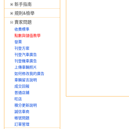
新手指南
規則&檢舉
賣家問題
收費標準
點數與儲值教學
發票
刊登方案
刊登汽車廣告
刊登機車廣告
上傳車輛照片
如何修改我的廣告
車輛留言說明
成交回報
普通店鋪
旺店
積分更新說明
誠信車商
帳號問題
訂單管理