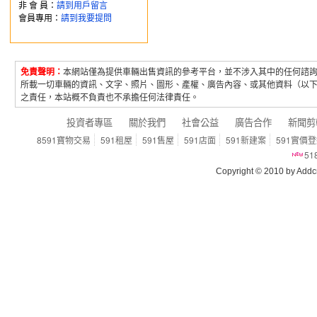
非 會 員：
請到用戶留言
會員專用：
請到我要提問
免責聲明：
本網站僅為提供車輛出售資訊的參考平台，並不涉入其中的任何諮
所載一切車輛的資訊、文字、照片、圖形、產權、廣告內容、或其他資料（以
之責任，本站概不負責也不承擔任何法律責任。
投資者專區
關於我們
社會公益
廣告合作
新聞剪
8591寶物交易
591租屋
591售屋
591店面
591新建案
591實價
5
Copyright © 2010 by Addcn