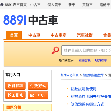
8891汽車首頁
中古車
個人賣車
新車
買新車
電動車
首頁
中古車
中古車商
汽車社群
會員
請在此輸入您的問題，如：
熱門關鍵字:
註冊會員
收費標準
常用入口
幫助中心首頁
＞
點數與儲值教學
＞ 
點數說明及使用
點數消費明細去哪裡查
儲值點數有哪些方式
問題分類