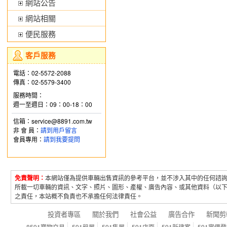
網站公告
網站相關
便民服務
客戶服務
電話：02-5572-2088
傳真：02-5579-3400
服務時間：
週一至週日：09：00-18：00
信箱：service@8891.com.tw
非 會 員：
請到用戶留言
會員專用：
請到我要提問
免責聲明：
本網站僅為提供車輛出售資訊的參考平台，並不涉入其中的任何諮
所載一切車輛的資訊、文字、照片、圖形、產權、廣告內容、或其他資料（以
之責任，本站概不負責也不承擔任何法律責任。
投資者專區
關於我們
社會公益
廣告合作
新聞剪
8591寶物交易
591租屋
591售屋
591店面
591新建案
591實價