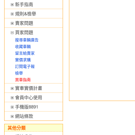
新手指南
規則&檢舉
賣家問題
買家問題
搜尋車輛廣告
收藏車輛
留言給賣家
實價求購
訂閱電子報
檢舉
買車指南
實車實價計畫
會員中心使用
手機版8891
網站條款
其他分類