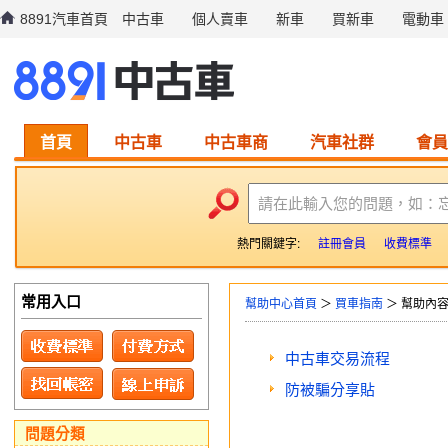
8891汽車首頁
中古車
個人賣車
新車
買新車
電動車
首頁
中古車
中古車商
汽車社群
會員
請在此輸入您的問題，如：
熱門關鍵字:
註冊會員
收費標準
常用入口
幫助中心首頁
＞
買車指南
＞ 幫助內
中古車交易流程
防被騙分享貼
問題分類