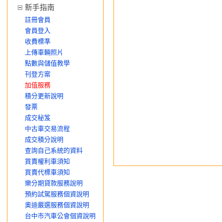
新手指南
註冊會員
會員登入
收費標準
上傳車輛照片
點數與儲值教學
刊登方案
加值服務
積分更新說明
發票
成交秘笈
中古車交易流程
成交積分說明
查詢自己系統的資料
買賣權利車須知
買賣代標車須知
樂分期貸款服務說明
預約試駕服務個資說明
奧迪嚴選服務個資說明
台中市汽車公會個資說明