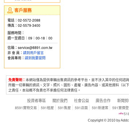
客戶服務
電話：02-5572-2088
傳真：02-5579-3400
服務時間：
週一至週日：09：00-18：00
信箱：service@8891.com.tw
非 會 員：
請到用戶留言
會員專用：
請到我要提問
免責聲明：
本網站僅為提供車輛出售資訊的參考平台，並不涉入其中的任何諮
所載一切車輛的資訊、文字、照片、圖形、產權、廣告內容、或其他資料（以
之責任，本站概不負責也不承擔任何法律責任。
投資者專區
關於我們
社會公益
廣告合作
新聞剪
8591寶物交易
591租屋
591售屋
591店面
591新建案
591實價
5
Copyright © 2010 by Addcn