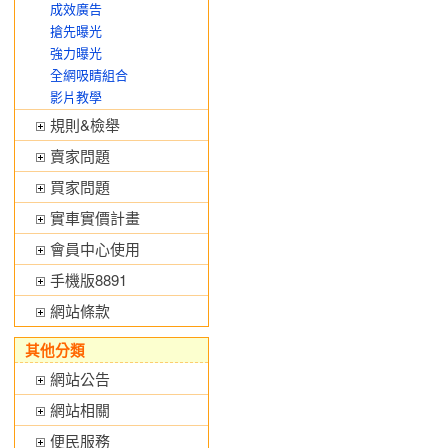
成效廣告
搶先曝光
強力曝光
全網吸睛組合
影片教學
規則&檢舉
賣家問題
買家問題
實車實價計畫
會員中心使用
手機版8891
網站條款
其他分類
網站公告
網站相關
便民服務